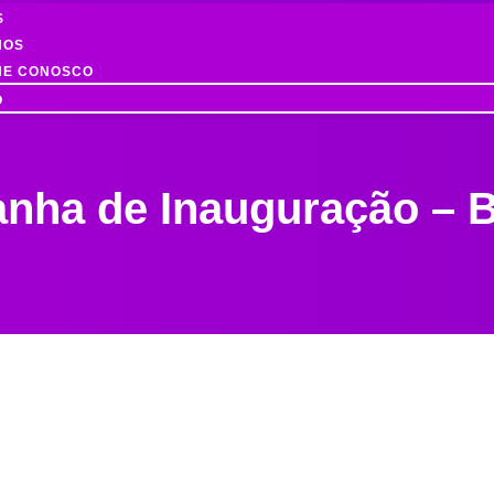
S
HOS
HE CONOSCO
O
nha de Inauguração – B