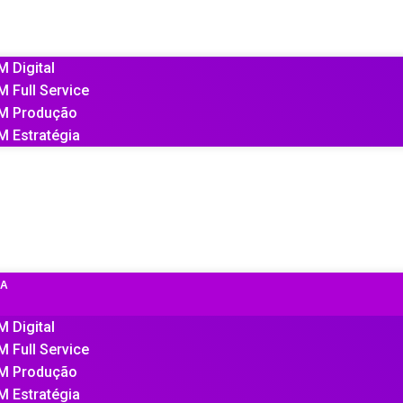
UMA
PO
 Digital
 Full Service
M Produção
M Estratégia
TES
LHOS
LHE CONOSCO
TO
MA
 Digital
 Full Service
M Produção
M Estratégia