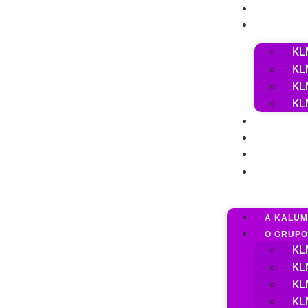
A KAL
O GRU
KLM
KLM
KL
KL
CLIEN
TRABA
TRABA
CONTA
A KALU
O GRUPO
KLM
KLM
KL
KL