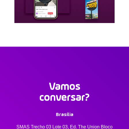
Vamos
conversar?
Brasília
SMAS Trecho 03 Lote 03, Ed. The Union Bloco